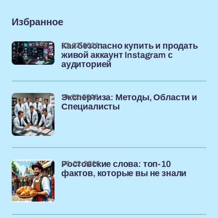
Избранное
23-02-2026
Как безопасно купить и продать
живой аккаунт Instagram с
аудиторией
19-02-2026
Экспертиза: Методы, Области и
Специалисты
09-02-2026
Ростовские слова: топ-10
фактов, которые вы не знали