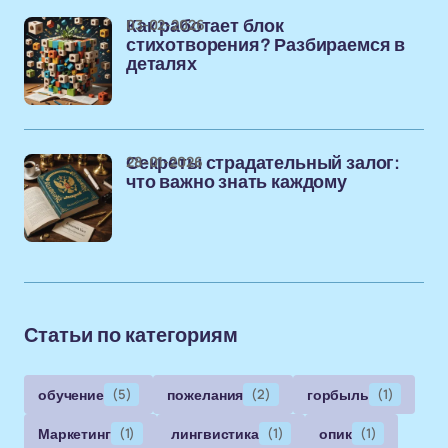
03-02-2026
Как работает блок
стихотворения? Разбираемся в
деталях
28-01-2026
Секреты страдательный залог:
что важно знать каждому
Статьи по категориям
обучение
(5)
пожелания
(2)
горбыль
(1)
Маркетинг
(1)
лингвистика
(1)
опик
(1)