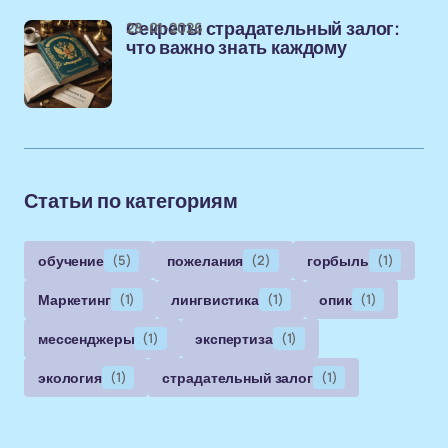
28-01-2026
Секреты страдательный залог:
что важно знать каждому
Статьи по категориям
обучение
(5)
пожелания
(2)
горбыль
(1)
Маркетинг
(1)
лингвистика
(1)
опик
(1)
мессенджеры
(1)
экспертиза
(1)
экология
(1)
страдательный залог
(1)