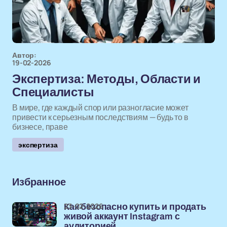
Автор:
19-02-2026
Экспертиза: Методы, Области и
Специалисты
В мире, где каждый спор или разногласие может
привести к серьезным последствиям — будь то в
бизнесе, праве
экспертиза
Избранное
23-02-2026
Как безопасно купить и продать
живой аккаунт Instagram с
аудиторией