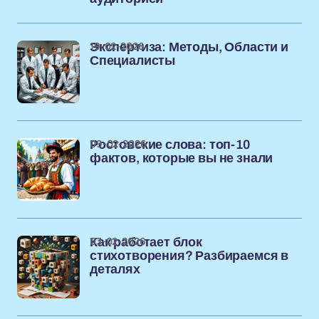
19-02-2026
Экспертиза: Методы, Области и
Специалисты
09-02-2026
Ростовские слова: топ-10
фактов, которые вы не знали
03-02-2026
Как работает блок
стихотворения? Разбираемся в
деталях