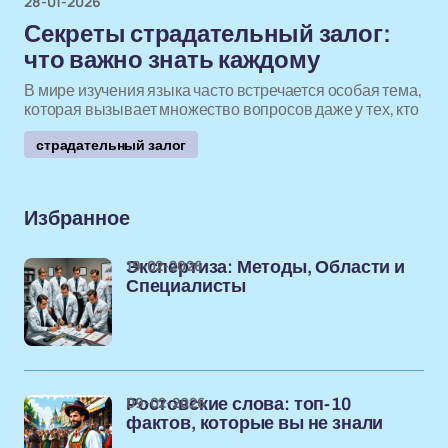
28-01-2026
Секреты страдательный залог:
что важно знать каждому
В мире изучения языка часто встречается особая тема,
которая вызывает множество вопросов даже у тех, кто
страдательный залог
Избранное
19-02-2026
Экспертиза: Методы, Области и
Специалисты
09-02-2026
Ростовские слова: топ-10
фактов, которые вы не знали