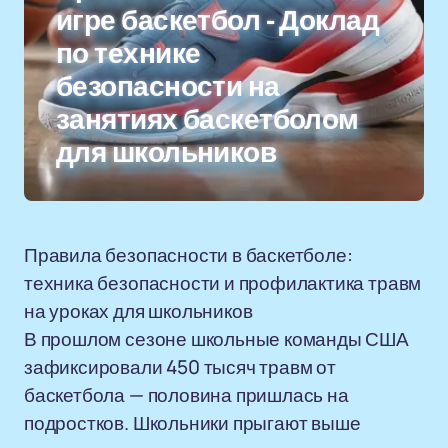
игре баскетбол - Доклад
по технике
безопасности на
занятиях баскетболом
для школьников
Правила безопасности в баскетболе:
техника безопасности и профилактика травм
на уроках для школьников
В прошлом сезоне школьные команды США
зафиксировали 450 тысяч травм от
баскетбола — половина пришлась на
подростков. Школьники прыгают выше