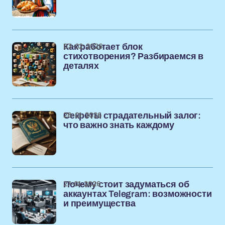
03-02-2026
Как работает блок
стихотворения? Разбираемся в
деталях
28-01-2026
Секреты страдательный залог:
что важно знать каждому
27-01-2026
Почему стоит задуматься об
аккаунтах Telegram: возможности
и преимущества