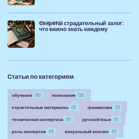
28-01-2026
Секреты страдательный залог:
что важно знать каждому
Статьи по категориям
обучение
(5)
пожелания
(2)
строительные материалы
(1)
грамматика
(1)
техническая экспертиза
(1)
русский язык
(1)
роль экспертов
(1)
визуальный контент
(1)