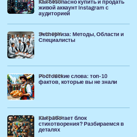
23-02-2026
Как безопасно купить и продать
живой аккаунт Instagram с
аудиторией
19-02-2026
Экспертиза: Методы, Области и
Специалисты
09-02-2026
Ростовские слова: топ-10
фактов, которые вы не знали
03-02-2026
Как работает блок
стихотворения? Разбираемся в
деталях