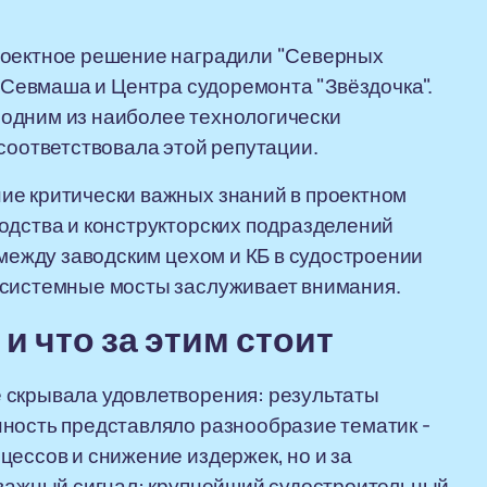
роектное решение наградили "Северных
, Севмаша и Центра судоремонта "Звёздочка".
одним из наиболее технологически
 соответствовала этой репутации.
ие критически важных знаний в проектном
одства и конструкторских подразделений
 между заводским цехом и КБ в судостроении
 системные мосты заслуживает внимания.
и что за этим стоит
 скрывала удовлетворения: результаты
нность представляло разнообразие тематик -
цессов и снижение издержек, но и за
 важный сигнал: крупнейший судостроительный