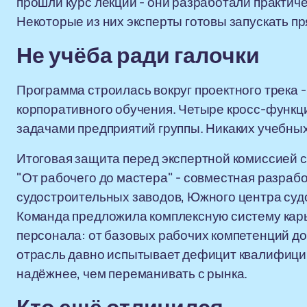
прошли курс лекций - они разработали практич
Некоторые из них эксперты готовы запускать пр
Не учёба ради галочки
Программа строилась вокруг проектного трека 
корпоративного обучения. Четыре кросс-функ
задачами предприятий группы. Никаких учебных
Итоговая защита перед экспертной комиссией 
"От рабочего до мастера" - совместная разраб
судостроительных заводов, Южного центра судо
Команда предложила комплексную систему карь
персонала: от базовых рабочих компетенций до
отрасль давно испытывает дефицит квалифициро
надёжнее, чем переманивать с рынка.