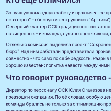
Кто ещё отличился
За лучшую командную работу и практическое п
новаторов" - сборную из сотрудников "Арктики"
Северный кластер ОСК традиционно считается 
насыщенных - и команда, судя по оценке жюри,
Отдельно комиссия выделила проект "Сохранен
бюро". Над ним работали представители произв
совместно - что само по себе редкость. Разрыв
хорошо известен; попытка навести между ними
Что говорит руководство - 
Директор по персоналу ОСК Юлия Оганезова не
превзошли ожидания. По её словам, особую це
команды брались не только за оптимизацию про
корпоративную культуру, работу с людьми. Это