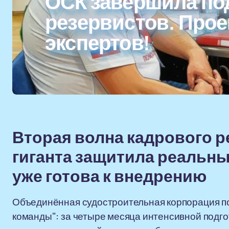
ОСК завершила по
резервистов. Про
экспертов!
Вторая волна кадрового р
гиганта защитила реальные
уже готова к внедрению
Объединённая судостроительная корпорация по
команды": за четыре месяца интенсивной подго