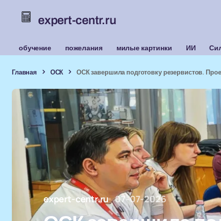
expert-centr.ru
обучение
пожелания
милые картинки
ИИ
Си
Главная
ОСК
ОСК завершила подготовку резервистов. Прое
expert-centr.ru
07-07-2026