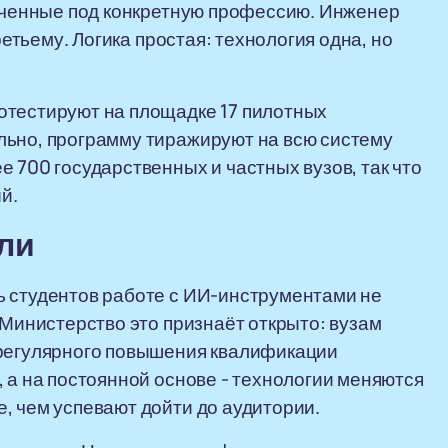
точенные под конкретную профессию. Инженер
ретьему. Логика простая: технология одна, но
отестируют на площадке 17 пилотных
льно, программу тиражируют на всю систему
 700 государственных и частных вузов, так что
й.
ели
ь студентов работе с ИИ-инструментами не
 Министерство это признаёт открыто: вузам
 регулярного повышения квалификации
 а на постоянной основе - технологии меняются
, чем успевают дойти до аудитории.