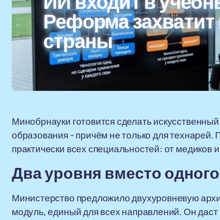
ИИ входит в учебн
Реформа захватит 
страны
Минобрнауки готовится сделать искусственный
образования - причём не только для технарей.
практически всех специальностей: от медиков и
Два уровня вместо одног
Министерство предложило двухуровневую архи
модуль, единый для всех направлений. Он даст б