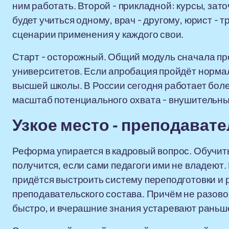
ним работать. Второй - прикладной: курсы, за
будет учиться одному, врач - другому, юрист - т
сценарии применения у каждого свои.
Старт - осторожный. Общий модуль сначала пр
университетов. Если апробация пройдёт норма
высшей школы. В России сегодня работает более
масштаб потенциального охвата - внушительны
Узкое место - преподават
Реформа упирается в кадровый вопрос. Обучит
получится, если сами педагоги ими не владеют.
придётся выстроить систему переподготовки и
преподавательского состава. Причём не разово,
быстро, и вчерашние знания устаревают раньше