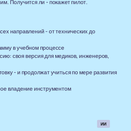
им. Получится ли - покажет пилот.
сех направлений - от технических до
амму в учебном процессе
ию: своя версия для медиков, инженеров,
овку - и продолжат учиться по мере развития
нное владение инструментом
ИИ