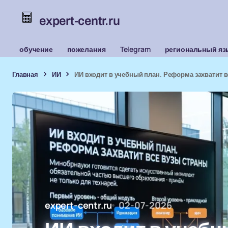
expert-centr.ru
обучение
пожелания
Telegram
региональный яз
Главная
ИИ
ИИ входит в учебный план. Реформа захватит 
expert-centr.ru
02-07-2026