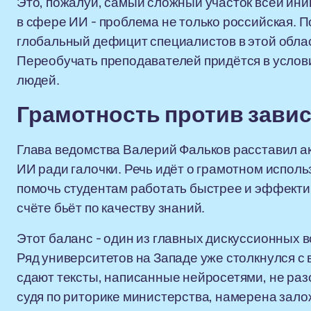
Это, пожалуй, самый сложный участок всей ин
в сфере ИИ - проблема не только российская.
глобальный дефицит специалистов в этой обла
Переобучать преподавателей придётся в услов
людей.
Грамотность против зави
Глава ведомства Валерий Фальков расставил акц
ИИ ради галочки. Речь идёт о грамотном исполь
помочь студентам работать быстрее и эффектив
счёте бьёт по качеству знаний.
Этот баланс - один из главных дискуссионных в
Ряд университетов на Западе уже столкнулся с
сдают тексты, написанные нейросетями, не раз
судя по риторике министерства, намерена зало