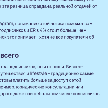
о эта разница оправдана реальной отдачей от
tagram, понимание этой логики поможет вам
подписчиков и ER в 4% стоит больше, чем
к это понимает - хотя не все покупатели об
 всего
тва подписчиков, но и от ниши. Бизнес-
путешествия и lifestyle - традиционно самые
отовы платить больше за доступ к этой
ример, юридические консультации или
орого даже при небольшом числе подписчиков