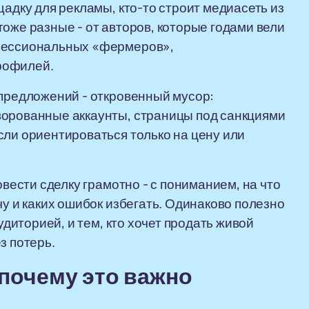
щадку для рекламы, кто-то строит медиасеть из
оже разные - от авторов, которые годами вели
офессиональных «фермеров»,
рофилей.
 предложений - откровенный мусор:
ворованные аккаунты, страницы под санкциями
сли ориентироваться только на цену или
овести сделку грамотно - с пониманием, на что
чу и каких ошибок избегать. Одинаково полезно
удиторией, и тем, кто хочет продать живой
з потерь.
 почему это важно