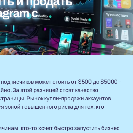
ить и продать
agram с
 подписчиков может стоить от $500 до $5000 -
йно. За этой разницей стоят качество
 страницы. Рынок купли-продажи аккаунтов
ся зоной повышенного риска для тех, кто
чинам: кто-то хочет быстро запустить бизнес