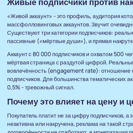
Живые подписчики против на
«Живой аккаунт» - это профиль, аудитория кото
массфолловинговых аккаунтов. Звучит очевидно
Существуют три категории подписчиков: реаль
пассивные («мёртвые души»), и прямая накрутк
Аккаунт с 80 000 подписчиков и охватом 500 чел
мёртвая страница с раздутой цифрой. Реальный
вовлечённость (engagement rate): отношение 
подписчиков. Для большинства тематических а
0,5% - тревожный сигнал.
Почему это влияет на цену и 
Покупатель платит не за цифру подписчиков, а з
неактивна или накручена, реклама на такой стр
договорённости не сработают, а монетизация 