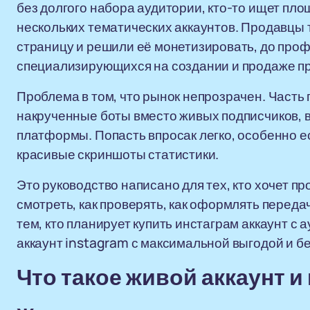
без долгого набора аудитории, кто-то ищет пло
нескольких тематических аккаунтов. Продавцы т
страницу и решили её монетизировать, до пр
специализирующихся на создании и продаже п
Проблема в том, что рынок непрозрачен. Часть
накрученные боты вместо живых подписчиков, 
платформы. Попасть впросак легко, особенно е
красивые скриншоты статистики.
Это руководство написано для тех, кто хочет пр
смотреть, как проверять, как оформлять переда
тем, кто планирует купить инстаграм аккаунт с а
аккаунт instagram с максимальной выгодой и бе
Что такое живой аккаунт и