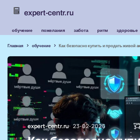
expert-centr.ru
обучение
пожелания
забота
ритм
здоровье
Главная
обучение
Как безопасно купить и продать живой а
expert-centr.ru
23-02-2026