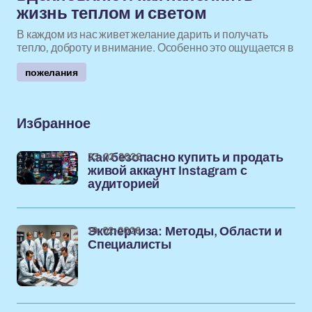
жизнь теплом и светом
В каждом из нас живет желание дарить и получать
тепло, доброту и внимание. Особенно это ощущается в
пожелания
Избранное
23-02-2026
Как безопасно купить и продать
живой аккаунт Instagram с
аудиторией
19-02-2026
Экспертиза: Методы, Области и
Специалисты