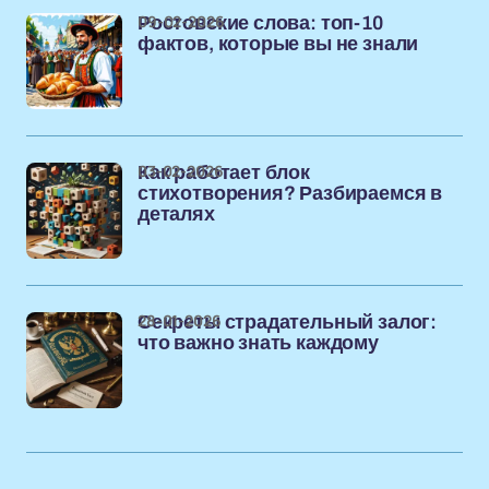
09-02-2026
Ростовские слова: топ-10
фактов, которые вы не знали
03-02-2026
Как работает блок
стихотворения? Разбираемся в
деталях
28-01-2026
Секреты страдательный залог:
что важно знать каждому