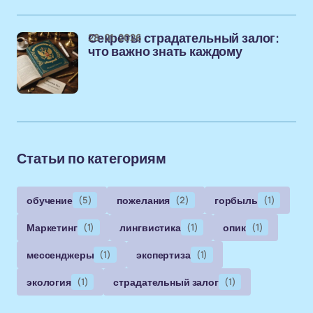
28-01-2026
Секреты страдательный залог:
что важно знать каждому
Статьи по категориям
обучение
(5)
пожелания
(2)
горбыль
(1)
Маркетинг
(1)
лингвистика
(1)
опик
(1)
мессенджеры
(1)
экспертиза
(1)
экология
(1)
страдательный залог
(1)