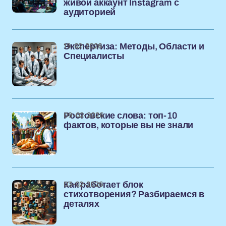
живой аккаунт Instagram с
аудиторией
19-02-2026
Экспертиза: Методы, Области и
Специалисты
09-02-2026
Ростовские слова: топ-10
фактов, которые вы не знали
03-02-2026
Как работает блок
стихотворения? Разбираемся в
деталях