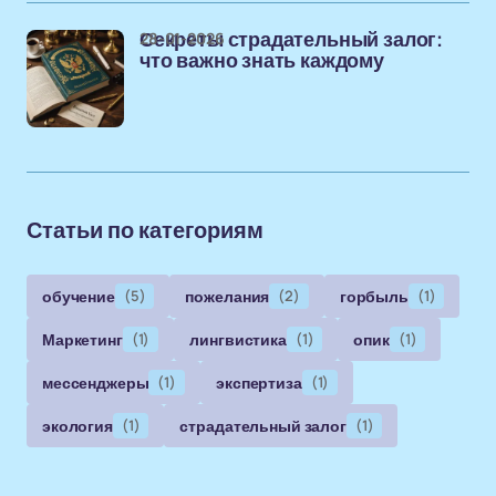
28-01-2026
Секреты страдательный залог:
что важно знать каждому
Статьи по категориям
обучение
(5)
пожелания
(2)
горбыль
(1)
Маркетинг
(1)
лингвистика
(1)
опик
(1)
мессенджеры
(1)
экспертиза
(1)
экология
(1)
страдательный залог
(1)