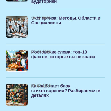
аудиторией
19-02-2026
Экспертиза: Методы, Области и
Специалисты
09-02-2026
Ростовские слова: топ-10
фактов, которые вы не знали
03-02-2026
Как работает блок
стихотворения? Разбираемся в
деталях