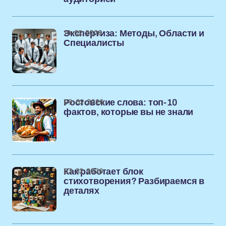
19-02-2026
Экспертиза: Методы, Области и
Специалисты
09-02-2026
Ростовские слова: топ-10
фактов, которые вы не знали
03-02-2026
Как работает блок
стихотворения? Разбираемся в
деталях