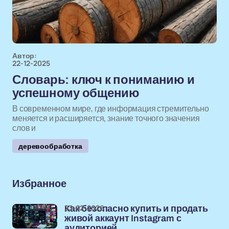
Автор:
22-12-2025
Словарь: ключ к пониманию и
успешному общению
В современном мире, где информация стремительно
меняется и расширяется, знание точного значения
слов и
деревообработка
Избранное
23-02-2026
Как безопасно купить и продать
живой аккаунт Instagram с
аудиторией