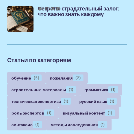
28-01-2026
Секреты страдательный залог:
что важно знать каждому
Статьи по категориям
обучение
(5)
пожелания
(2)
строительные материалы
(1)
грамматика
(1)
техническая экспертиза
(1)
русский язык
(1)
роль экспертов
(1)
визуальный контент
(1)
синтаксис
(1)
методы исследования
(1)